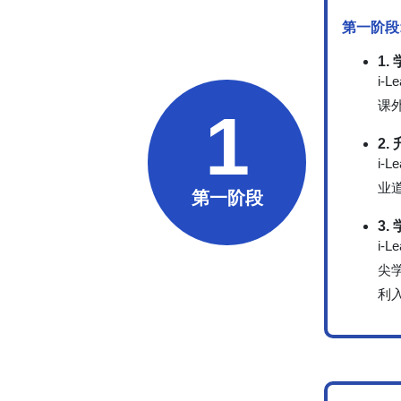
第一阶段
1
i
课
1
2.
i
业
第一阶段
3
i
尖
利