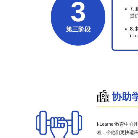
3
7.
提
第三阶段
8.
i
协助
i-Learner
程，令他们更快适